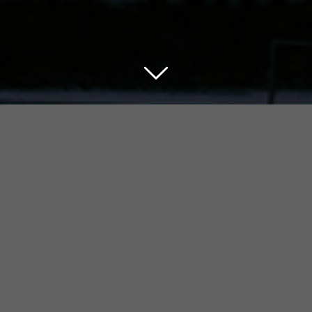
Der Glaube an Jesus
Christus …
… gibt mir Sicherheit.
Martin