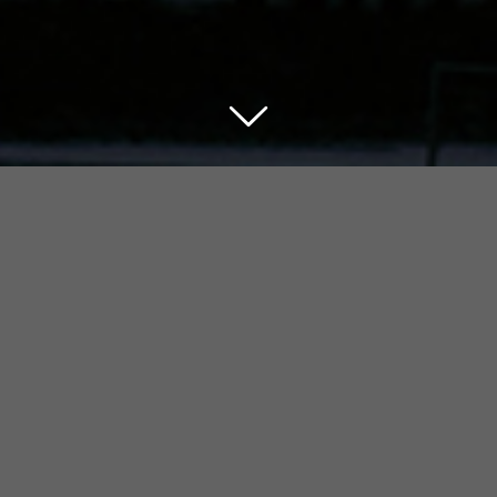
Der Glaube an Jesus
Christus …
… gibt mir Sicherheit.
Martin