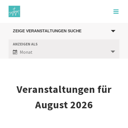
Zum
Inhalt
springen
Veranstaltungen
ZEIGE VERANSTALTUNGEN SUCHE
Suche
ANZEIGEN ALS
Veranstaltung
Monat
Ansichten-
und
Navigation
Ansichten,
Veranstaltungen für
Navigation
August 2026