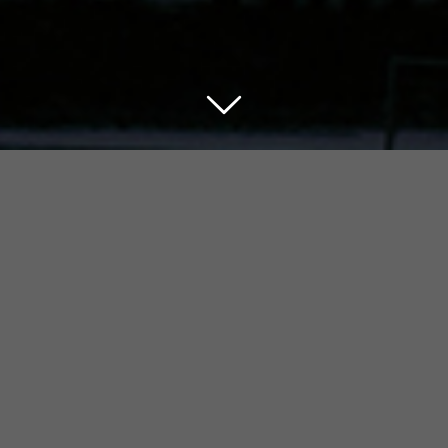
Der Glaube an Jesus
Christus …
… gibt mir Sicherheit.
Martin