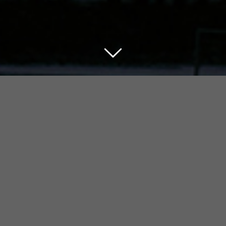
Der Glaube an Jesus
Christus …
… gibt mir Sicherheit.
Martin