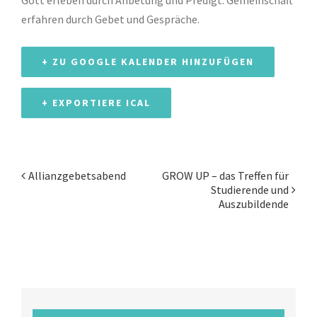
Gott erleben durch Anbetung und Predigt. Gemeinschaft
erfahren durch Gebet und Gespräche.
+ ZU GOOGLE KALENDER HINZUFÜGEN
+ EXPORTIERE ICAL
Allianzgebetsabend
GROW UP – das Treffen für
Veranstaltung
Studierende und
Auszubildende
Navigation