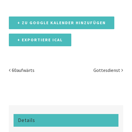
+ ZU GOOGLE KALENDER HINZUFÜGEN
+ EXPORTIERE ICAL
60aufwärts
Gottesdienst
Veranstaltung
Navigation
Details