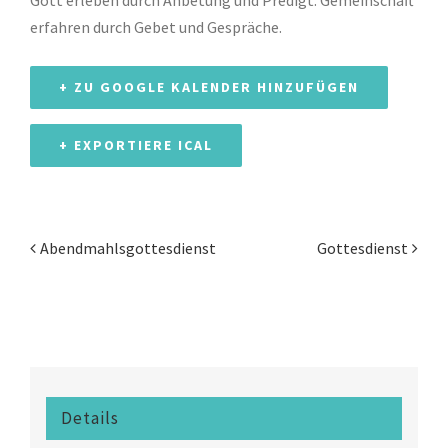
Gott erleben durch Anbetung und Predigt. Gemeinschaft
erfahren durch Gebet und Gespräche.
+ ZU GOOGLE KALENDER HINZUFÜGEN
+ EXPORTIERE ICAL
Abendmahlsgottesdienst
Gottesdienst
Veranstaltung
Navigation
Details