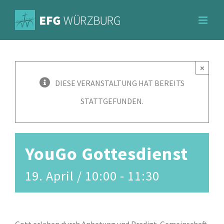
Zum
Inhalt
springen
×
DIESE VERANSTALTUNG HAT BEREITS
STATTGEFUNDEN.
YouGo Gottesdienst
19. April / 10:00
-
11:30