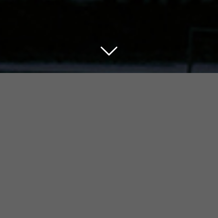
Der Glaube an Jesus
Christus …
… gibt mir Sicherheit.
Martin